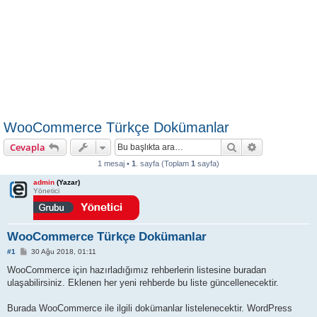
WooCommerce Türkçe Dokümanlar
Ara
Gelişmiş ara
Cevapla
1 mesaj •
1
. sayfa (Toplam
1
sayfa)
admin
(Yazar)
Yönetici
WooCommerce Türkçe Dokümanlar
M
#1
30 Ağu 2018, 01:11
e
s
WooCommerce için hazırladığımız rehberlerin listesine buradan
a
ulaşabilirsiniz. Eklenen her yeni rehberde bu liste güncellenecektir.
j
Burada WooCommerce ile ilgili dokümanlar listelenecektir. WordPress