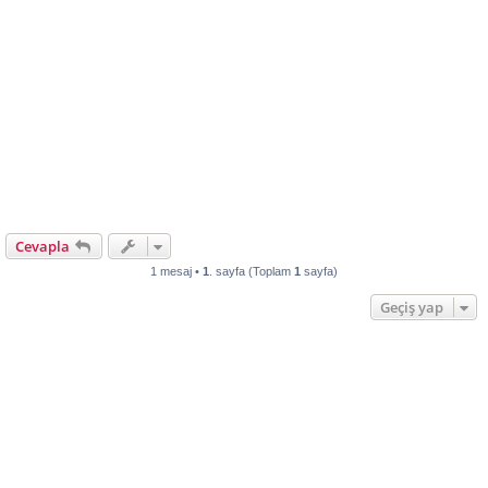
Cevapla
1 mesaj •
1
. sayfa (Toplam
1
sayfa)
Geçiş yap