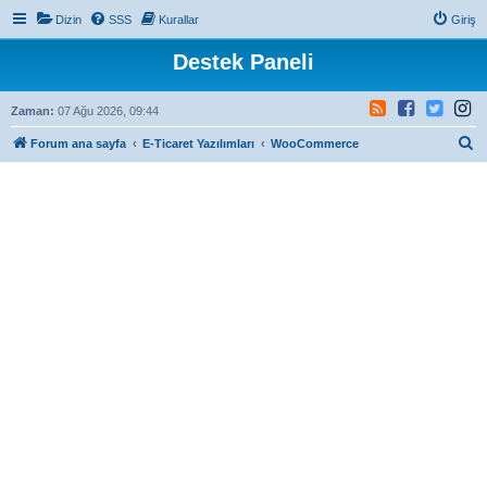
Dizin
SSS
Kurallar
Giriş
Destek Paneli
Zaman:
07 Ağu 2026, 09:44
A
Forum ana sayfa
E-Ticaret Yazılımları
WooCommerce
r
a