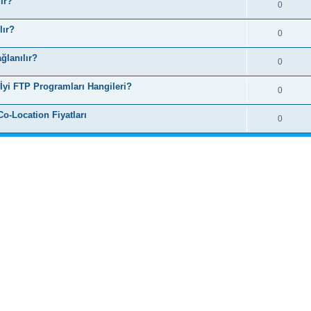
ir?
0
lır?
0
ğlanılır?
0
İyi FTP Programları Hangileri?
0
o-Location Fiyatları
0