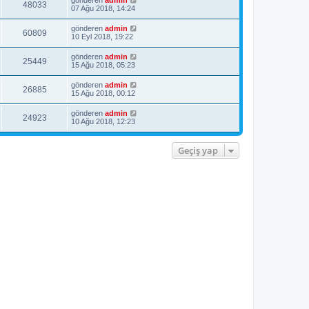
48033
e
07 Ağu 2018, 14:24
gönderen
admin
60809
10 Eyl 2018, 19:22
gönderen
admin
25449
15 Ağu 2018, 05:23
gönderen
admin
26885
15 Ağu 2018, 00:12
gönderen
admin
24923
10 Ağu 2018, 12:23
Geçiş yap