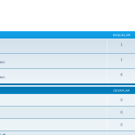
BAŞLIKLAR
1
1
eri.
6
eri.
CEVAPLAR
0
0
0