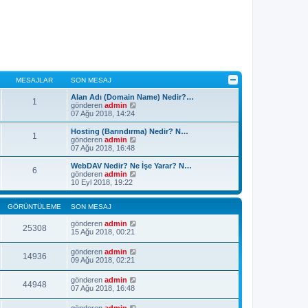
MESAJLAR
SON MESAJ
Alan Adı (Domain Name) Nedir?…
1
S
gönderen
admin
o
07 Ağu 2018, 14:24
n
m
Hosting (Barındırma) Nedir? N…
1
e
S
gönderen
admin
s
o
07 Ağu 2018, 16:48
a
n
j
m
WebDAV Nedir? Ne İşe Yarar? N…
6
ı
e
S
gönderen
admin
g
s
o
10 Eyl 2018, 19:22
ö
a
n
r
j
m
ü
ı
e
GÖRÜNTÜLEME
SON MESAJ
n
g
s
t
ö
a
gönderen
admin
25308
ü
r
j
15 Ağu 2018, 00:21
l
ü
ı
e
n
g
gönderen
admin
t
14936
ö
09 Ağu 2018, 02:21
ü
r
l
ü
e
gönderen
admin
n
44948
07 Ağu 2018, 16:48
t
ü
l
gönderen
admin