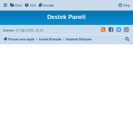
Dizin
SSS
Kurallar
Giriş
Destek Paneli
Zaman:
07 Ağu 2026, 22:13
A
Forum ana sayfa
Genel Konular
İnternet Dünyası
r
a