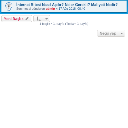
İnternet Sitesi Nasıl Açılır? Neler Gerekli? Maliyeti Nedir?
Son mesaj gönderen
admin
«
17 Ağu 2018, 00:40
Yeni Başlık
1 başlık •
1
. sayfa (Toplam
1
sayfa)
Geçiş yap