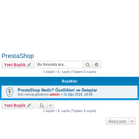
PrestaShop
Ara
Gelişmiş arama
Yeni Başlık
1 başlık •
1
. sayfa (Toplam
1
sayfa)
Başlıklar
PrestaShop Nedir? Özellikleri ve Detaylar
Son mesaj gönderen
admin
«
01 Ağu 2018, 18:59
Yeni Başlık
1 başlık •
1
. sayfa (Toplam
1
sayfa)
Geçiş yap