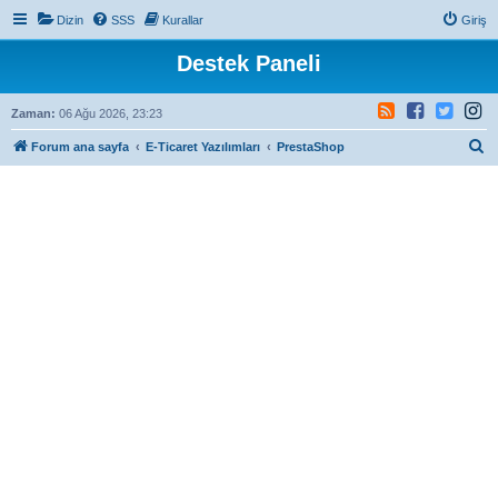
Dizin
SSS
Kurallar
Giriş
Destek Paneli
Zaman:
06 Ağu 2026, 23:23
A
Forum ana sayfa
E-Ticaret Yazılımları
PrestaShop
r
a