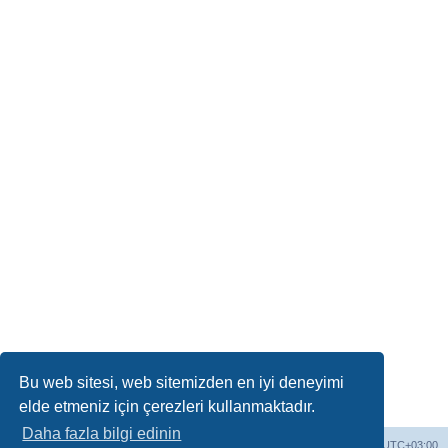
Bu web sitesi, web sitemizden en iyi deneyimi
elde etmeniz için çerezleri kullanmaktadır.
Daha fazla bilgi edinin
Forum ana sayfa
Çerezleri sil
Tüm zamanlar
UTC+03:00