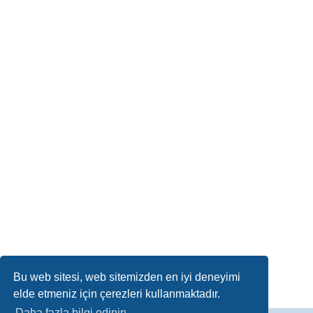
Bu web sitesi, web sitemizden en iyi deneyimi
elde etmeniz için çerezleri kullanmaktadır.
Daha fazla bilgi edinin