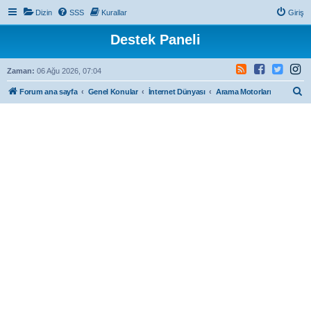
Dizin
SSS
Kurallar
Giriş
Destek Paneli
Zaman:
06 Ağu 2026, 07:04
A
Forum ana sayfa
Genel Konular
İnternet Dünyası
Arama Motorları
r
a