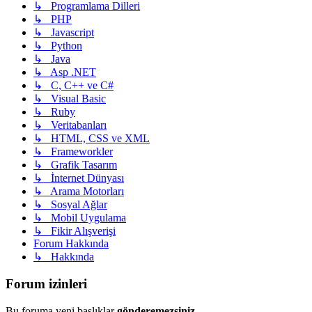
↳ Programlama Dilleri
↳ PHP
↳ Javascript
↳ Python
↳ Java
↳ Asp .NET
↳ C, C++ ve C#
↳ Visual Basic
↳ Ruby
↳ Veritabanları
↳ HTML, CSS ve XML
↳ Frameworkler
↳ Grafik Tasarım
↳ İnternet Dünyası
↳ Arama Motorları
↳ Sosyal Ağlar
↳ Mobil Uygulama
↳ Fikir Alışverişi
Forum Hakkında
↳ Hakkında
Forum izinleri
Bu foruma yeni başlıklar
gönderemezsiniz