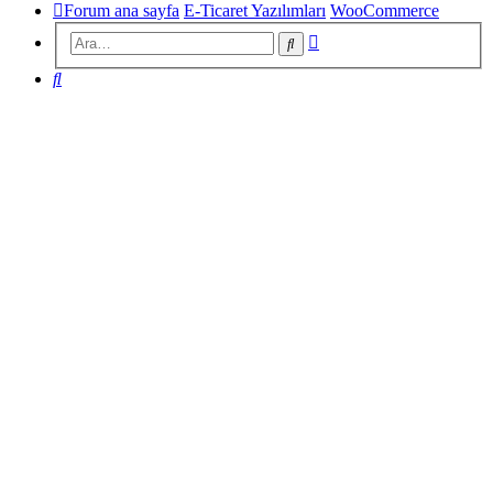
Forum ana sayfa
E-Ticaret Yazılımları
WooCommerce
Gelişmiş
Ara
arama
Ara