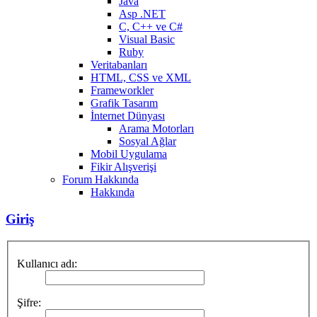
Java
Asp .NET
C, C++ ve C#
Visual Basic
Ruby
Veritabanları
HTML, CSS ve XML
Frameworkler
Grafik Tasarım
İnternet Dünyası
Arama Motorları
Sosyal Ağlar
Mobil Uygulama
Fikir Alışverişi
Forum Hakkında
Hakkında
Giriş
Kullanıcı adı:
Şifre: