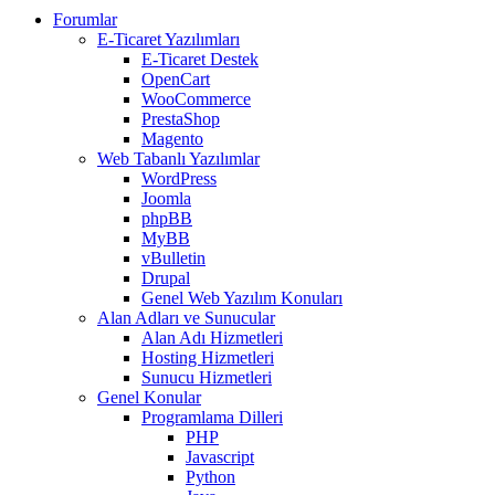
Forumlar
E-Ticaret Yazılımları
E-Ticaret Destek
OpenCart
WooCommerce
PrestaShop
Magento
Web Tabanlı Yazılımlar
WordPress
Joomla
phpBB
MyBB
vBulletin
Drupal
Genel Web Yazılım Konuları
Alan Adları ve Sunucular
Alan Adı Hizmetleri
Hosting Hizmetleri
Sunucu Hizmetleri
Genel Konular
Programlama Dilleri
PHP
Javascript
Python