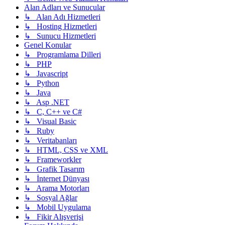
Alan Adları ve Sunucular
↳ Alan Adı Hizmetleri
↳ Hosting Hizmetleri
↳ Sunucu Hizmetleri
Genel Konular
↳ Programlama Dilleri
↳ PHP
↳ Javascript
↳ Python
↳ Java
↳ Asp .NET
↳ C, C++ ve C#
↳ Visual Basic
↳ Ruby
↳ Veritabanları
↳ HTML, CSS ve XML
↳ Frameworkler
↳ Grafik Tasarım
↳ İnternet Dünyası
↳ Arama Motorları
↳ Sosyal Ağlar
↳ Mobil Uygulama
↳ Fikir Alışverişi