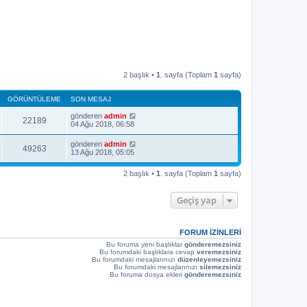
2 başlık •
1
. sayfa (Toplam
1
sayfa)
GÖRÜNTÜLEME
SON MESAJ
gönderen
admin
22189
04 Ağu 2018, 06:58
gönderen
admin
49263
13 Ağu 2018, 05:05
2 başlık •
1
. sayfa (Toplam
1
sayfa)
Geçiş yap
FORUM IZINLERI
Bu foruma yeni başlıklar
gönderemezsiniz
Bu forumdaki başlıklara cevap
veremezsiniz
Bu forumdaki mesajlarınızı
düzenleyemezsiniz
Bu forumdaki mesajlarınızı
silemezsiniz
Bu foruma dosya ekleri
gönderemezsiniz