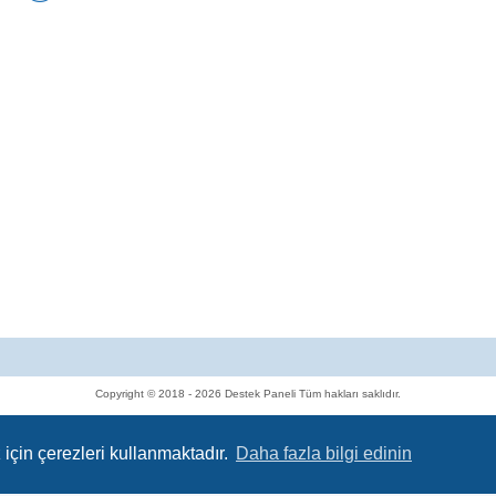
i
T
t
a
ş
ı
n
a
n
b
a
ş
l
ı
k
Copyright © 2018 - 2026 Destek Paneli Tüm hakları saklıdır.
Powered by
phpBB
® Forum Software © phpBB Limited
Gizlilik
|
Koşullar
için çerezleri kullanmaktadır.
Daha fazla bilgi edinin