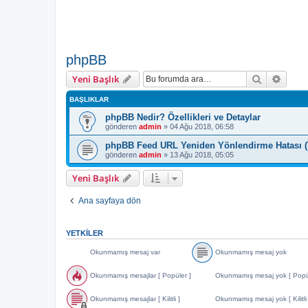
phpBB
Ara
Geliş
Yeni Başlık
BAŞLIKLAR
phpBB Nedir? Özellikleri ve Detaylar
gönderen
admin
» 04 Ağu 2018, 06:58
phpBB Feed URL Yeniden Yönlendirme Hatası (
gönderen
admin
» 13 Ağu 2018, 05:05
Yeni Başlık
Ana sayfaya dön
YETKILER
Okunmamış mesaj var
Okunmamış mesaj yok
O
O
k
k
Okunmamış mesajlar [ Popüler ]
Okunmamış mesaj yok [ Popül
u
u
n
n
O
O
m
m
k
k
Okunmamış mesajlar [ Kilitli ]
Okunmamış mesaj yok [ Kilitli
a
a
u
u