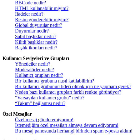
BBCode nedir?
HTML kullanabilir miyim?
İfadeler nedir?
Resim gönderebilir miyim?
Global duyurular nedir?
Duyurular nedir?
Sabit başlıklar nedir?
Kilitli başlıklar nedir?
Başlık ikonları nedir?
Kullanıcı Seviyeleri ve Grupları
Yöneticiler nedir?
Moderatörler nedir?
Kullanıcı grupları nedir?
Bir kullanıcı grubuna nasıl katılabilirim?
Bir kullanıcı grubunun lideri olmak için ne yapmam gerek?
Neden bazı kullanıcı grupları farklı renkte görünüyor?
“Varsayılan kullanıcı grubu” nedir?
“Takım” bağlantısı nedir?
Özel Mesajlar
Özel mesaj gönderemiyorum!
İstemediğim özel mesajları almaya devam ediyorum!
Bu mesaj panosunda herhangi birinden spam e-posta aldım!