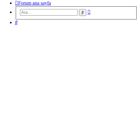
Forum ana sayfa
Gelişmiş
Ara
arama
Ara