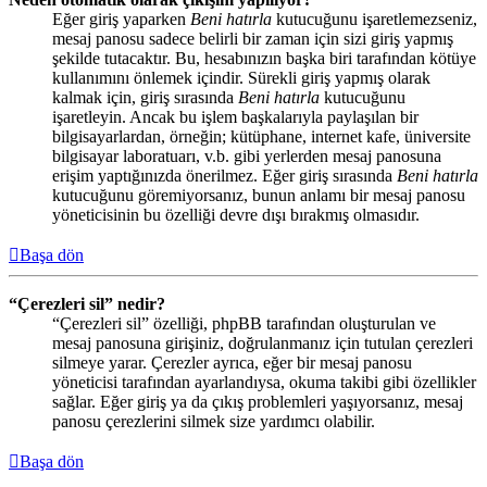
Eğer giriş yaparken
Beni hatırla
kutucuğunu işaretlemezseniz,
mesaj panosu sadece belirli bir zaman için sizi giriş yapmış
şekilde tutacaktır. Bu, hesabınızın başka biri tarafından kötüye
kullanımını önlemek içindir. Sürekli giriş yapmış olarak
kalmak için, giriş sırasında
Beni hatırla
kutucuğunu
işaretleyin. Ancak bu işlem başkalarıyla paylaşılan bir
bilgisayarlardan, örneğin; kütüphane, internet kafe, üniversite
bilgisayar laboratuarı, v.b. gibi yerlerden mesaj panosuna
erişim yaptığınızda önerilmez. Eğer giriş sırasında
Beni hatırla
kutucuğunu göremiyorsanız, bunun anlamı bir mesaj panosu
yöneticisinin bu özelliği devre dışı bırakmış olmasıdır.
Başa dön
“Çerezleri sil” nedir?
“Çerezleri sil” özelliği, phpBB tarafından oluşturulan ve
mesaj panosuna girişiniz, doğrulanmanız için tutulan çerezleri
silmeye yarar. Çerezler ayrıca, eğer bir mesaj panosu
yöneticisi tarafından ayarlandıysa, okuma takibi gibi özellikler
sağlar. Eğer giriş ya da çıkış problemleri yaşıyorsanız, mesaj
panosu çerezlerini silmek size yardımcı olabilir.
Başa dön