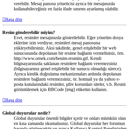
verebilir. Mesaj panosu yöneticisi ayrıca bir mesajınızda
kullanabileceğiniz en fazla ifade sınırını ayarlamış olabilir.
Başa dön
Resim gönderebilir miyim?
Evet, resimler mesajınızda gösterilebilir. Eğer yönetim dosya
eklerine izin verdiyse, resimleri mesaj panosuna
yükleyebilirsiniz. Aksi takdirde, genel erişilebilir bir web
sunucusunda depolanan bir resime bağlantı vermelisiniz, örn.
http://www.ornek.com/benim-resmim.gif. Kendi
bilgisayarınızda saklanan resimlere bağlantı veremezsiniz
(bilgisayarınız genel erişilebilir bir sunucu olmadığı sürece).
Ayrıca kimlik doğrulama mekanizmaları ardında depolanan
resimlere bağlantı veremezsiniz, ör. hotmail ya da yahoo e-
posta kutularındaki resimler, şifre korumları siteler, v.b. Resmi
görüntülemek için BBCode [img] etiketini kullanın.
Başa dön
Global duyurular nedir?
Global duyurular önemli bilgiler içerir ve onları mümkün olan
en kısa zamanda okumalısınız. Global duyurular her forumun
başında görünecektir ve ayrıca Kullanıcı Kontrol Panelinizden