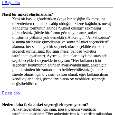
Başa dön
Nasıl bir anket oluştururum?
Yeni bir başlık gönderirken (veya bir başlığın ilk mesajını
düzenlerken (bu tabiki sahip olduğunuz izne bağlıdır)), mesaj
gönderme formunun altında “Anket oluştur” sekmesini
göreceksiniz (böyle bir formu göremiyorsanız, anket
oluşturma yetkiniz yok demektir). Anket için “Anket sorusu”
kısmına bir başlık girmelisiniz ve sonra “Anket seçenekleri”
alanına, her satıra ayrı bir seçenek olacak şekilde en az iki
seçenek girmelisiniz (bu sınır mesaj panosu yönetici
tarafından ayarlanır). Ayrıca kullanıcıların oylama sırasında
seçebilecekleri seçeneklerin sayısını “Her kullanıcı için
seçenek” bölümünün altından ayarlayabilirsiniz, anket için
gün cinsinden bir zaman sınırı belirleyebilirsiniz (sınırsız
sürede olması için 0 yazın) ve son olarak eğer kullanıcıların
kendi oylarını değiştirme izni varsa oy verdikleri seçeneği
değiştirebilirler.
Başa dön
Neden daha fazla anket seçeneği ekleyemiyorum?
Anket seçenekleri için sınır, mesaj panosu yöneticisi
tarafından ayarlanır. Eğer anketiniz için izin verilen miktardan