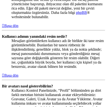
yöneticisine başvurup, ihtiyacınız olan dil paketini kurmasını
rica edin. Eğer dil paketi mevcut değilse, yeni bir çeviri
oluşturmakta özgürsünüz. Daha fazla bilgi
phpBB
®
websitesinde bulunabilir.
Başa dön
Kullanıcı adımın yanındaki resim nedir?
Mesajları görüntülerken kullanıcı adı ile birlikte iki tane resim
görüntülenebilir. Bunlardan bir tanesi rütbeniz ile
ilişkilendirilmiş; genellikle yıldız, blok ya da nokta şeklinde;
mesaj panosundaki durumunuzu veya gönderdiğiniz mesaj
sayısına göre değişkenlik gösteren bir resim olabilir. Diğeri
ise, çoğunlukla büyük boyda, her kullanıcı için kişisel ya da
benzersiz, avatar olarak bilinen bir resimdir.
Başa dön
Bir avatarı nasıl gösterebilirim?
Kullanıcı Kontrol Panelinizde, “Profil” bölümünden şu dört
farklı metottan birisini kullanarak avatar ekleyebilirsiniz:
Gravatar, Galeri, Uzak Avatar ya da Avatar Yükleme. Avatar
kullanma imkanı ve avatar kullanımında seçilebilecek yollar