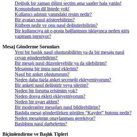
Değişik bir zaman dilimi seçtim ama saatler hala yanlış!
Konuştuğum dil listede yok!
Kullanıcı adımın yanındaki resim nedir?
Bir avatarı nasıl gösterebilirim?
Rütbem nedir ve onu nasıl değiştirebilirim?
Bir kullanıcıya ait e-posta bağlantısını tıklayınca neden giriş
yapmam isteniyor?
Mesaj Gönderme Sorunları
Yeni bir başlık nasıl oluşturabilirim ya da bir mesaja nasıl
cevap gönderebilirim?
Bir mesajı nasıl düzenleyebilir ya da silebilirim?
Mesajıma bir imza nasıl eklerim?
Nasıl bir anket oluştururum?
Neden daha fazla anket seçeneği ekleyemiyorum?
Bir anketi nasıl değiştirir veya silerim?
Neden bir foruma erişimim yok?
Neden dosya ekleri ekleyemiyorum?
Neden bir uyarı aldım?
Bir moderatöre mesajları nasıl bildirebilirim?
Başlığa mesaj gönderilirken görülen “Kaydet” butonu nedir?
Neden mesajımın onaylanması gerekiyor?
Başlığımı nasıl darbelerim?
Biçimlendirme ve Başlık Tipleri