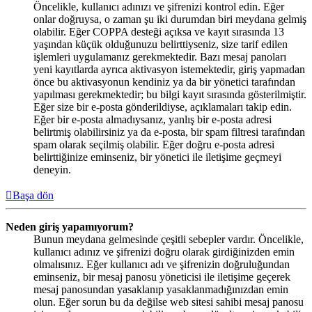
Öncelikle, kullanıcı adınızı ve şifrenizi kontrol edin. Eğer
onlar doğruysa, o zaman şu iki durumdan biri meydana gelmiş
olabilir. Eğer COPPA desteği açıksa ve kayıt sırasında 13
yaşından küçük olduğunuzu belirttiyseniz, size tarif edilen
işlemleri uygulamanız gerekmektedir. Bazı mesaj panoları
yeni kayıtlarda ayrıca aktivasyon istemektedir, giriş yapmadan
önce bu aktivasyonun kendiniz ya da bir yönetici tarafından
yapılması gerekmektedir; bu bilgi kayıt sırasında gösterilmiştir.
Eğer size bir e-posta gönderildiyse, açıklamaları takip edin.
Eğer bir e-posta almadıysanız, yanlış bir e-posta adresi
belirtmiş olabilirsiniz ya da e-posta, bir spam filtresi tarafından
spam olarak seçilmiş olabilir. Eğer doğru e-posta adresi
belirttiğinize eminseniz, bir yönetici ile iletişime geçmeyi
deneyin.
Başa dön
Neden giriş yapamıyorum?
Bunun meydana gelmesinde çeşitli sebepler vardır. Öncelikle,
kullanıcı adınız ve şifrenizi doğru olarak girdiğinizden emin
olmalısınız. Eğer kullanıcı adı ve şifrenizin doğruluğundan
eminseniz, bir mesaj panosu yöneticisi ile iletişime geçerek
mesaj panosundan yasaklanıp yasaklanmadığınızdan emin
olun. Eğer sorun bu da değilse web sitesi sahibi mesaj panosu