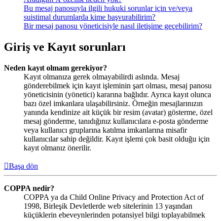
Bu mesaj panosuyla ilgili hukuki sorunlar için ve/veya
suistimal durumlarda kime başvurabilirim?
Bir mesaj panosu yöneticisiyle nasıl iletişime geçebilirim?
Giriş ve Kayıt sorunları
Neden kayıt olmam gerekiyor?
Kayıt olmanıza gerek olmayabilirdi aslında. Mesaj
gönderebilmek için kayıt işleminin şart olması, mesaj panosu
yöneticisinin (yönetici) kararına bağlıdır. Ayrıca kayıt olunca
bazı özel imkanlara ulaşabilirsiniz. Örneğin mesajlarınızın
yanında kendinize ait küçük bir resim (avatar) gösterme, özel
mesaj gönderme, tanıdığınız kullanıcılara e-posta gönderme
veya kullanıcı gruplarına katılma imkanlarına misafir
kullanıcılar sahip değildir. Kayıt işlemi çok basit olduğu için
kayıt olmanız önerilir.
Başa dön
COPPA nedir?
COPPA ya da Child Online Privacy and Protection Act of
1998, Birleşik Devletlerde web sitelerinin 13 yaşından
küçüklerin ebeveynlerinden potansiyel bilgi toplayabilmek