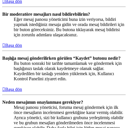
Başa dön
Bir moderatöre mesajları nasıl bildirebilirim?
Eğer mesaj panosu yöneticimi buna izin veriyorsa, bildiri
yapmak istediğiniz mesaja gidin ve orada mesaj bildirileri için
bir buton göreceksiniz. Bu butona tıklayarak mesaj bildirisi
için zorunlu adımlara ulaşacaksınız.
Başa dön
Başlığa mesaj gönderilirken görülen “Kaydet” butonu nedir?
Bu buton sonraki bir tarihte tamamlamak ve göndermek için
başlığınızı taslak olarak kaydetmeye olanak sağlar.
Kaydedilen bir taslağı yeniden yüklemek için, Kullanıcı
Kontrol Panelini ziyaret edin.
Başa dön
Neden mesajımın onaylanması gerekiyor?
Mesaj panosu yöneticisi, foruma mesaj göndermek için ilk
önce mesajların incelenmesi gerektiğine karar vermiş olabilir.
Ayrıca yönetici, sizi bir kullanıcı grubuna yerleştirmiş olabilir
ve bu grubun mesajları gönderilmeden önce incelenmesi
gerekiyor olabilir. Daha fazla bilgi için lütfen mesaj panosu