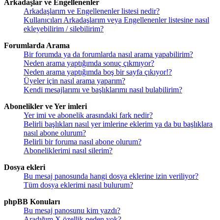
Arkadaşlar ve Engellenenler
Arkadaşlarım ve Engellenenler listesi nedir?
Kullanıcıları Arkadaşlarım veya Engellenenler listesine nasıl
ekleyebilirim / silebilirim?
Forumlarda Arama
Bir forumda ya da forumlarda nasıl arama yapabilirim?
Neden arama yaptığımda sonuç çıkmıyor?
Neden arama yaptığımda boş bir sayfa çıkıyor!?
Üyeler için nasıl arama yaparım?
Kendi mesajlarımı ve başlıklarımı nasıl bulabilirim?
Abonelikler ve Yer imleri
Yer imi ve abonelik arasındaki fark nedir?
Belirli başlıkları nasıl yer imlerine eklerim ya da bu başlıklara
nasıl abone olurum?
Belirli bir foruma nasıl abone olurum?
Aboneliklerimi nasıl silerim?
Dosya ekleri
Bu mesaj panosunda hangi dosya eklerine izin veriliyor?
Tüm dosya eklerimi nasıl bulurum?
phpBB Konuları
Bu mesaj panosunu kim yazdı?
Aradığım X özellik neden yok?