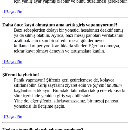
için yanlış ayar yapmış olabilir ve bunu düzeltmesi gerekebilir.
Başa dön
Daha önce kayıt olmuştum ama artık giriş yapamıyorum?!
Bazı sebeplerden dolayı bir yönetici hesabınızı deaktif etmiş
ya da silmiş olabilir. Ayrıca, bazı mesaj panoları veritabanını
azaltmak için uzun bir süredir mesaj göndermeyen
kullanıcıları periyodik aralıklarla silerler. Eğer bu olmuşsa,
tekrar kayıt olmayı deneyin ve tartışmalara katılın.
Başa dön
Şifremi kaybettim!
Panik yapmayın! Şifreniz geri getirelemese de, kolayca
sıfırlanabilir. Giriş sayfasını ziyaret edin ve
Şifremi unuttum
bağlantısına tıklayın. Buradaki talimatları takip ederek kısa bir
süre içerisinde yeniden giriş yapabilirsiniz.
Yine de, eğer şifenizi sıfırlayamazsanız, bir mesaj panosu
yöneticisi ile iletişime geçin.
Başa dön
Neden otomatik olarak çıkışım yapılıyor?