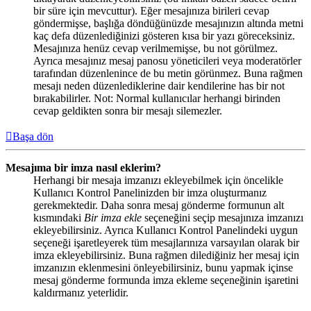
bir süre için mevcuttur). Eğer mesajınıza birileri cevap
göndermişse, başlığa döndüğünüzde mesajınızın altında metni
kaç defa düzenlediğinizi gösteren kısa bir yazı göreceksiniz.
Mesajınıza henüz cevap verilmemişse, bu not görülmez.
Ayrıca mesajınız mesaj panosu yöneticileri veya moderatörler
tarafından düzenlenince de bu metin görünmez. Buna rağmen
mesajı neden düzenlediklerine dair kendilerine has bir not
bırakabilirler. Not: Normal kullanıcılar herhangi birinden
cevap geldikten sonra bir mesajı silemezler.
Başa dön
Mesajıma bir imza nasıl eklerim?
Herhangi bir mesaja imzanızı ekleyebilmek için öncelikle
Kullanıcı Kontrol Panelinizden bir imza oluşturmanız
gerekmektedir. Daha sonra mesaj gönderme formunun alt
kısmındaki
Bir imza ekle
seçeneğini seçip mesajınıza imzanızı
ekleyebilirsiniz. Ayrıca Kullanıcı Kontrol Panelindeki uygun
seçeneği işaretleyerek tüm mesajlarınıza varsayılan olarak bir
imza ekleyebilirsiniz. Buna rağmen dilediğiniz her mesaj için
imzanızın eklenmesini önleyebilirsiniz, bunu yapmak içinse
mesaj gönderme formunda imza ekleme seçeneğinin işaretini
kaldırmanız yeterlidir.