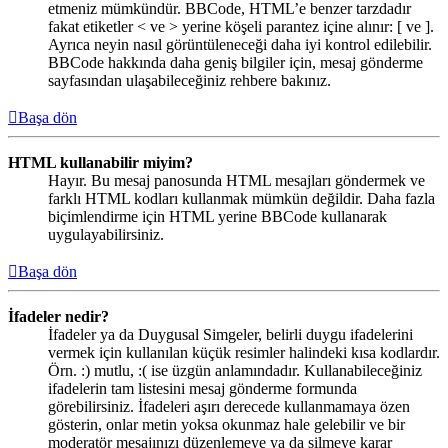
etmeniz mümkündür. BBCode, HTML’e benzer tarzdadır
fakat etiketler < ve > yerine köşeli parantez içine alınır: [ ve ].
Ayrıca neyin nasıl görüntüleneceği daha iyi kontrol edilebilir.
BBCode hakkında daha geniş bilgiler için, mesaj gönderme
sayfasından ulaşabileceğiniz rehbere bakınız.
Başa dön
HTML kullanabilir miyim?
Hayır. Bu mesaj panosunda HTML mesajları göndermek ve
farklı HTML kodları kullanmak mümkün değildir. Daha fazla
biçimlendirme için HTML yerine BBCode kullanarak
uygulayabilirsiniz.
Başa dön
İfadeler nedir?
İfadeler ya da Duygusal Simgeler, belirli duygu ifadelerini
vermek için kullanılan küçük resimler halindeki kısa kodlardır.
Örn. :) mutlu, :( ise üzgün anlamındadır. Kullanabileceğiniz
ifadelerin tam listesini mesaj gönderme formunda
görebilirsiniz. İfadeleri aşırı derecede kullanmamaya özen
gösterin, onlar metin yoksa okunmaz hale gelebilir ve bir
moderatör mesajınızı düzenlemeye ya da silmeye karar